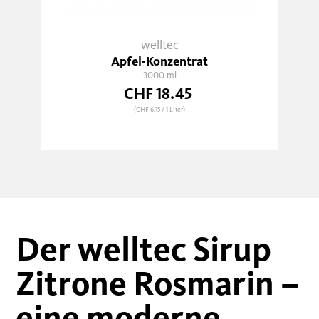
welltec
Apfel-Konzentrat
3000 ml
CHF 18.45
(CHF 6.15
/ 1 Liter)
Der welltec Sirup
Zitrone Rosmarin –
eine moderne