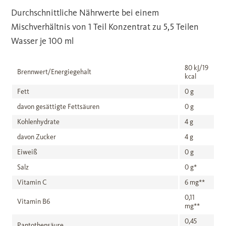
Durchschnittliche Nährwerte bei einem
Mischverhältnis von 1 Teil Konzentrat zu 5,5 Teilen
Wasser je 100 ml
80 kJ/19
Brennwert/Energiegehalt
kcal
Fett
0 g
davon gesättigte Fettsäuren
0 g
Kohlenhydrate
4 g
davon Zucker
4 g
Eiweiß
0 g
Salz
0 g*
Vitamin C
6 mg**
0,11
Vitamin B6
mg**
0,45
Pantothensäure