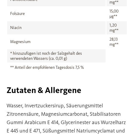
mg**
15,00
Folsäure
µg**
1,20
Niacin
mg**
28,13
Magnesium
mg**
* hinzuzufügen ist noch der Salzgehalt des
verwendeten Wassers (ca. 0,01 g)
** Anteil der empfohlenen Tagesdosis 7,5 %
Zutaten & Allergene
Wasser, Invertzuckersirup, Säuerungsmittel
Zitronensäure, Magnesiumcarbonat, Stabilisatoren
Gummi Arabicum E 414, Glycerinester aus Wurzelharz
E 445 und E 471, Süßungsmittel Natriumcyclamat und