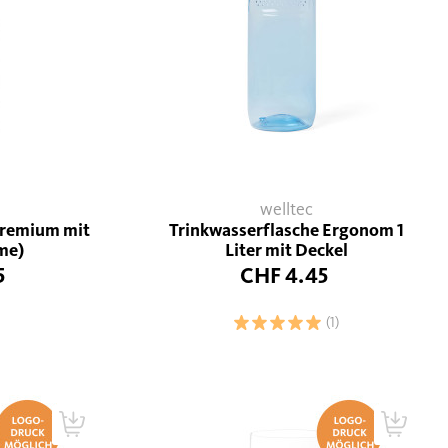
welltec
 Premium mit
Trinkwasserflasche Ergonom 1
me)
Liter mit Deckel
5
CHF 4.45
(1)