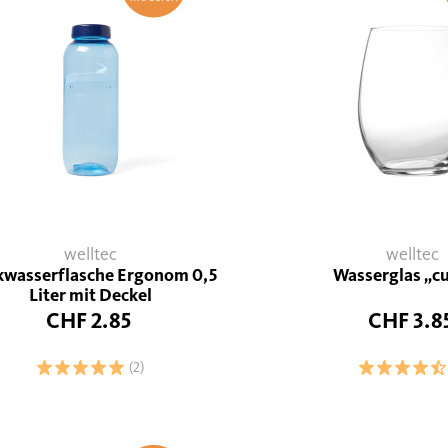
welltec
welltec
kwasserflasche Ergonom 0,5
Wasserglas „c
Liter mit Deckel
CHF 2.85
CHF 3.8
(2)