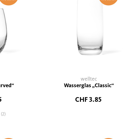
welltec
urved“
Wasserglas „Classic“
5
CHF 3.85
(2)