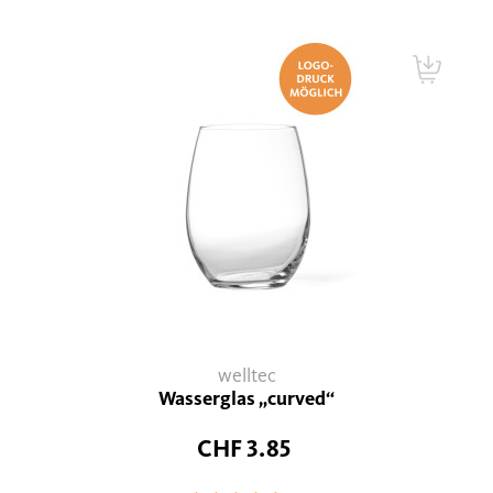
welltec
Wasserglas „curved“
CHF 3.85