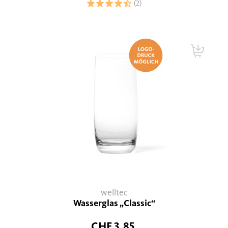
(2)
welltec
Wasserglas „Classic“
CHF 3.85