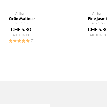
Althaus
Althaus
Grün Matinee
Fine Jasm
20 x 1,75 g
20 x 1,75 g
CHF 5.30
CHF 5.3
(CHF 151.43
/ 1 kg)
(CHF 151.43
/ 1 kg
(2)