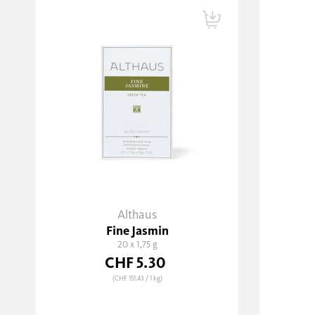
Althaus
Fine Jasmin
20 x 1,75 g
CHF 5.30
(CHF 151.43
/ 1 kg)