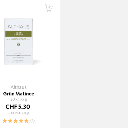
Althaus
Grün Matinee
20 x 1,75 g
CHF 5.30
(CHF 151.43
/ 1 kg)
(2)