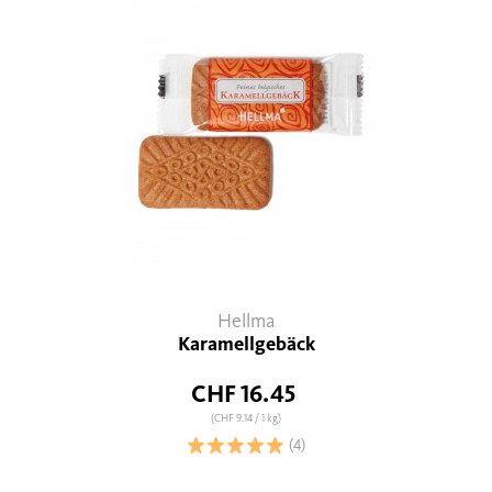
Hellma
Karamellgebäck
CHF 16.45
(CHF 9.14
/ 1 kg)
(4)