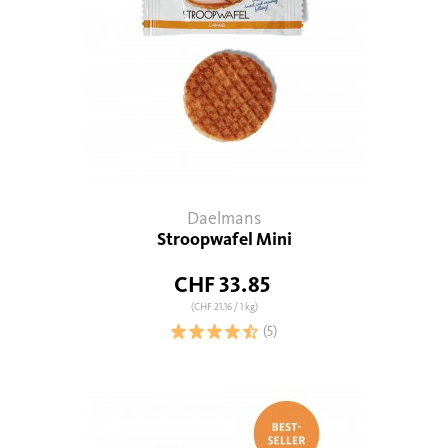
Daelmans
Stroopwafel Mini
CHF 33.85
(CHF 21.16
/ 1 kg)
(5)