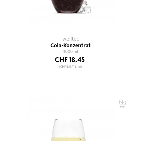
welltec
Cola-Konzentrat
3000 ml
CHF 18.45
(CHF 6.15
/ 1 Liter)