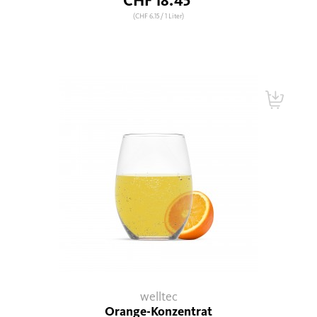
CHF 18.45
(CHF 6.15
/ 1 Liter)
welltec
Orange-Konzentrat