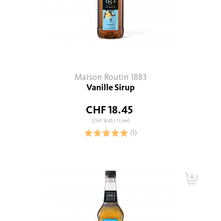
Maison Routin 1883
Vanille Sirup
CHF 18.45
(CHF 18.45
/ 1 Liter)
(1)