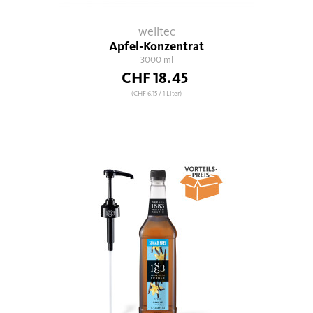
welltec
Apfel-Konzentrat
3000 ml
CHF 18.45
(CHF 6.15
/ 1 Liter)