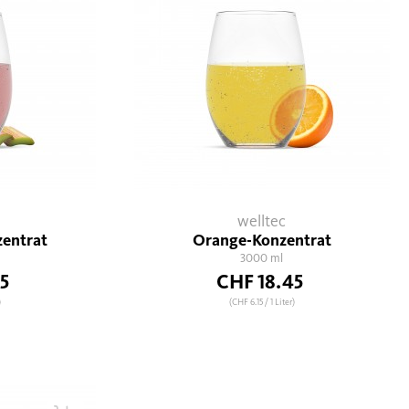
welltec
entrat
Orange-Konzentrat
3000 ml
5
CHF 18.45
)
(CHF 6.15
/ 1 Liter)