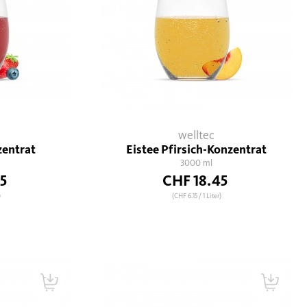
welltec
zentrat
Eistee Pfirsich-Konzentrat
3000 ml
5
CHF 18.45
)
(CHF 6.15
/ 1 Liter)