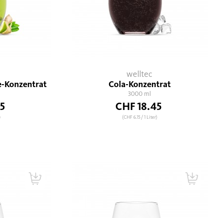
welltec
e-Konzentrat
Cola-Konzentrat
3000 ml
5
CHF 18.45
)
(CHF 6.15
/ 1 Liter)