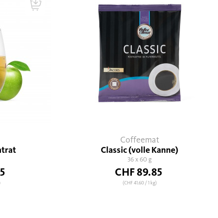
Coffeemat
trat
Classic (volle Kanne)
36 x 60 g
5
CHF 89.85
)
(CHF 41.60
/ 1 kg)