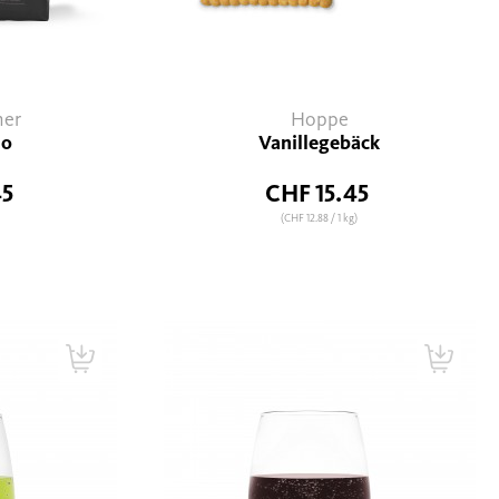
ner
Hoppe
io
Vanillegebäck
45
CHF 15.45
(CHF 12.88
/ 1 kg)