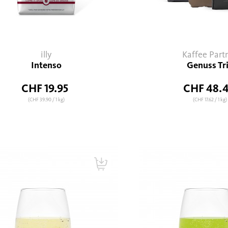
illy
Kaffee Part
Intenso
Genuss Tr
CHF 19.95
CHF 48.
(CHF 39.90
/ 1 kg)
(CHF 17.62
/ 1 kg)