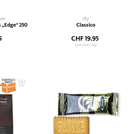
ner
illy
s „Edge“ 250
Classico
5
CHF 19.95
(CHF 39.90
/ 1 kg)