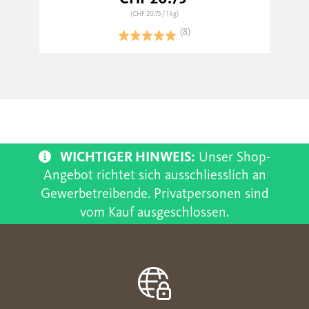
(CHF 20.75
/ 1 kg)
(8)
WICHTIGER HINWEIS:
Unser Shop-
Angebot richtet sich ausschliesslich an
Gewerbetreibende. Privatpersonen sind
vom Kauf ausgeschlossen.