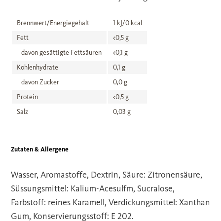
Brennwert/Energiegehalt
1 kJ/0 kcal
Fett
<0,5 g
davon gesättigte Fettsäuren
<0,1 g
Kohlenhydrate
0,1 g
davon Zucker
0,0 g
Protein
<0,5 g
Salz
0,03 g
Zutaten & Allergene
Wasser, Aromastoffe, Dextrin, Säure: Zitronensäure,
Süssungsmittel: Kalium-Acesulfm, Sucralose,
Farbstoff: reines Karamell, Verdickungsmittel: Xanthan
Gum, Konservierungsstoff: E 202.