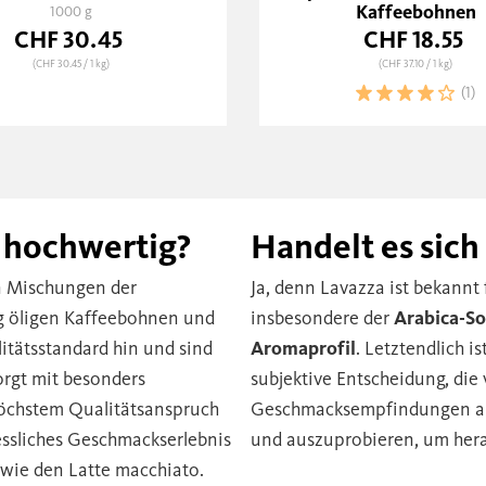
Kaffeebohnen
1000 g
500 g
CHF 30.45
CHF 18.55
(CHF 30.45
/ 1 kg)
(CHF 37.10
/ 1 kg)
(1)
 hochwertig?
Handelt es sich
en Mischungen der
Ja, denn Lavazza ist bekann
g öligen Kaffeebohnen und
insbesondere der
Arabica-So
tätsstandard hin und sind
Aromaprofil
. Letztendlich i
orgt mit besonders
subjektive Entscheidung, die
 höchstem Qualitätsanspruch
Geschmacksempfindungen abhä
essliches Geschmackserlebnis
und auszuprobieren, um hera
 wie den Latte macchiato.