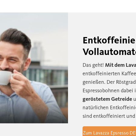
Entkoffeinie
Vollautomat
Das geht!
Mit dem Lav
entkoffeinierten Kaffe
genießen. Der Röstgrad
Espressobohnen dabei i
geröstetem Getreide
u
natürlichen Entkoffein
sind entkoffeiniert und
Zum Lavazza Epsresso DE