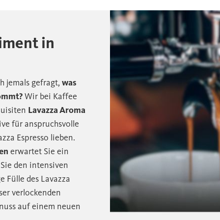
iment in
h jemals gefragt,
was
kommt?
Wir bei Kaffee
quisiten
Lavazza Aroma
tive für anspruchsvolle
zza Espresso lieben.
en
erwartet Sie ein
Sie den intensiven
ge Fülle des Lavazza
eser verlockenden
enuss auf einem neuen