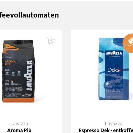
affeevollautomaten
Lavazza
Lavazza
Aroma Più
Espresso Dek - entkoffe