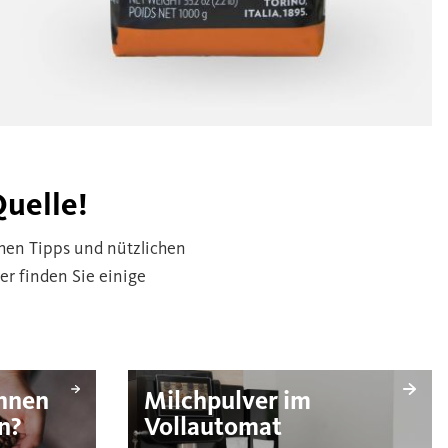
Quelle!
chen Tipps und nützlichen
r finden Sie einige
hnen
Milchpulver im
n?
Vollautomat