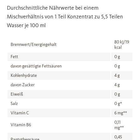
Durchschnittliche Nährwerte bei einem
Mischverhältnis von 1 Teil Konzentrat zu 5,5 Teilen
Wasser je 100 ml
80 kJ/19
Brennwert/Energiegehalt
kcal
Fett
0 g
davon gesättigte Fettsäuren
0 g
Kohlenhydrate
4 g
davon Zucker
4 g
Eiweiß
0 g
Salz
0 g*
Vitamin C
6 mg**
0,11
Vitamin B6
mg**
0,45
Pantothensäure