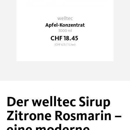
welltec
Apfel-Konzentrat
3000 ml
CHF 18.45
(CHF 6.15
/ 1 Liter)
Der welltec Sirup
Zitrone Rosmarin –
eine moderne