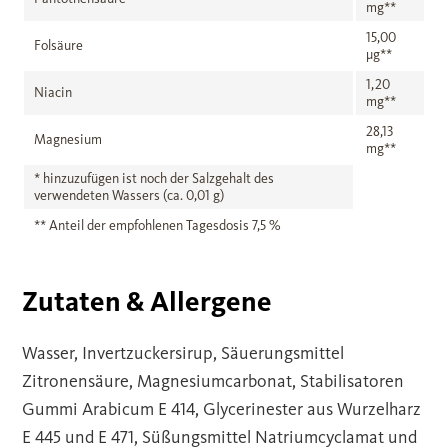
mg**
15,00
Folsäure
µg**
1,20
Niacin
mg**
28,13
Magnesium
mg**
* hinzuzufügen ist noch der Salzgehalt des
verwendeten Wassers (ca. 0,01 g)
** Anteil der empfohlenen Tagesdosis 7,5 %
Zutaten & Allergene
Wasser, Invertzuckersirup, Säuerungsmittel
Zitronensäure, Magnesiumcarbonat, Stabilisatoren
Gummi Arabicum E 414, Glycerinester aus Wurzelharz
E 445 und E 471, Süßungsmittel Natriumcyclamat und