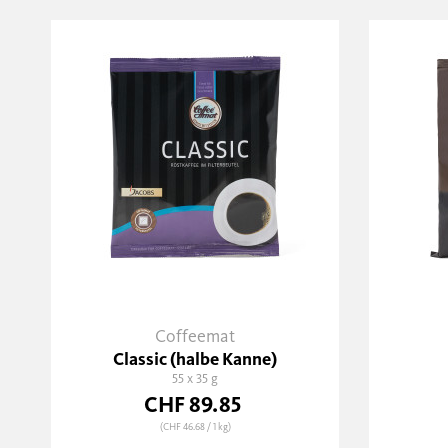
Coffeemat
Classic (halbe Kanne)
55 x 35 g
CHF 89.85
(CHF 46.68
/ 1 kg)