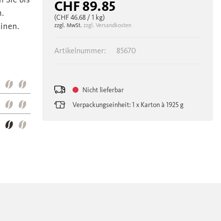
CHF 89.85
n.
(CHF 46.68
/ 1 kg)
hinen.
zzgl. MwSt.
zzgl. Versandkosten
Artikelnummer:
85670
Nicht lieferbar
Verpackungseinheit: 1 x Karton à 1925 g