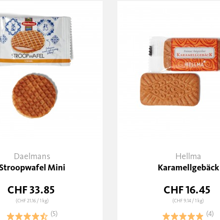
Daelmans
Hellma
Stroopwafel Mini
Karamellgebäck
CHF 33.85
CHF 16.45
(CHF 21.16
/ 1 kg)
(CHF 9.14
/ 1 kg)
(5)
(4)