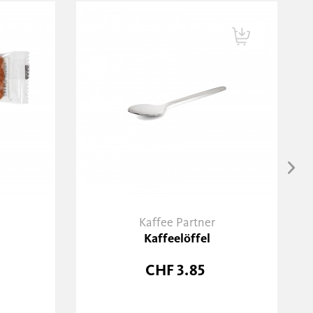
Kaffee Partner
Kaffeelöffel
R
CHF 3.85