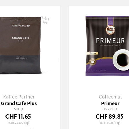
Kaffee Partner
Coffeemat
Grand Café Plus
Primeur
500 g
36 x 60 g
CHF 11.65
CHF 89.85
(CHF 23.30
/ 1 kg)
(CHF 41.60
/ 1 kg)