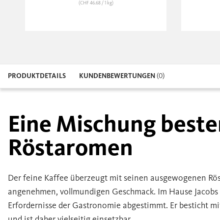
(CHF 46.68
/ 1 kg)
PRODUKTDETAILS
KUNDENBEWERTUNGEN
(0)
Eine Mischung best
Röstaromen
Der feine Kaffee überzeugt mit seinen ausgewogenen Rös
angenehmen, vollmundigen Geschmack. Im Hause Jacobs en
Erfordernisse der Gastronomie abgestimmt. Er besticht m
und ist daher vielseitig einsetzbar.