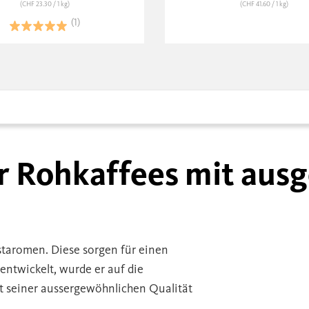
(CHF 23.30
/ 1 kg)
(CHF 41.60
/ 1 kg)
(1)
er Rohkaffees mit au
taromen. Diese sorgen für einen
twickelt, wurde er auf die
it seiner aussergewöhnlichen Qualität