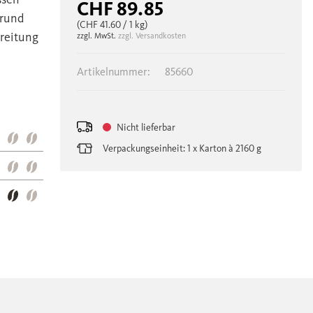
CHF 89.85
grund
(CHF 41.60
/ 1 kg)
reitung
zzgl. MwSt.
zzgl. Versandkosten
Artikelnummer:
85660
Nicht lieferbar
Verpackungseinheit: 1 x Karton à 2160 g