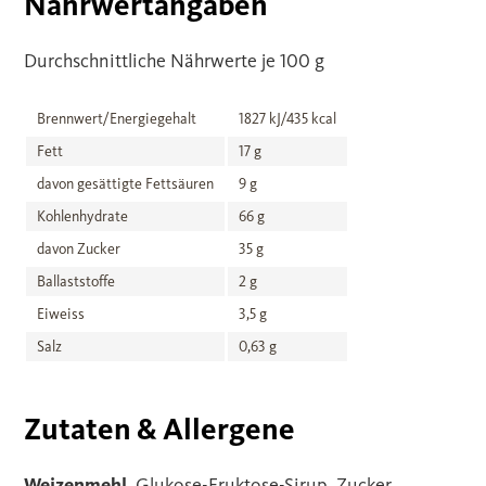
Nährwertangaben
Durchschnittliche Nährwerte je 100 g
Brennwert/Energiegehalt
1827 kJ/435 kcal
Fett
17 g
davon gesättigte Fettsäuren
9 g
Kohlenhydrate
66 g
davon Zucker
35 g
Ballaststoffe
2 g
Eiweiss
3,5 g
Salz
0,63 g
Zutaten & Allergene
Weizenmehl
, Glukose-Fruktose-Sirup, Zucker,