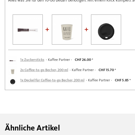
Alles was Sie für den To-Go Bedarf benötigen. Mit einem Klick komplett a
1x Zuckersticks
- Kaffee Partner -
CHF 26.00
*
2x Coffee-to-go Becher, 200 ml
- Kaffee Partner -
CHF 15.70
*
1x Deckel für Coffee-to-go Becher, 200 ml
- Kaffee Partner -
CHF 5.85
*
Ähnliche Artikel