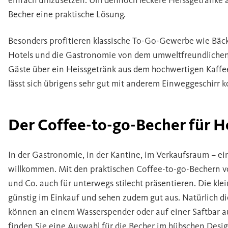
einfach umzusetzen. Um dennoch leckere Heissgetränke a
Becher eine praktische Lösung.
Besonders profitieren klassische To-Go-Gewerbe wie Bäck
Hotels und die Gastronomie von dem umweltfreundlichen 
Gäste über ein Heissgetränk aus dem hochwertigen Kaffee
lässt sich übrigens sehr gut mit anderem Einweggeschirr 
Der Coffee-to-go-Becher für H
In der Gastronomie, in der Kantine, im Verkaufsraum – ein
willkommen. Mit den praktischen Coffee-to-go-Bechern v
und Co. auch für unterwegs stilecht präsentieren. Die klei
günstig im Einkauf und sehen zudem gut aus. Natürlich di
können an einem Wasserspender oder auf einer Saftbar a
finden Sie eine Auswahl für die Becher im hübschen Design