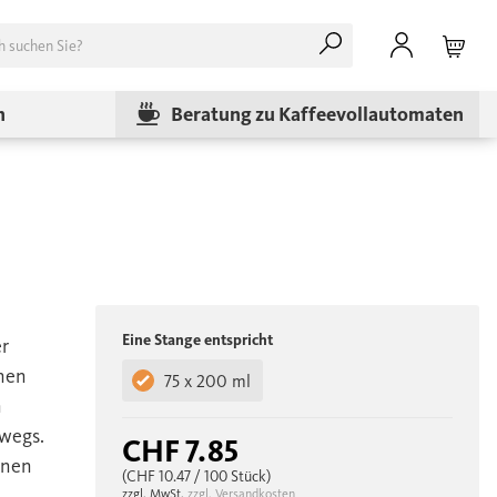
n
Beratung zu Kaffeevollautomaten
Eine Stange entspricht
r
nen
75 x 200 ml
n
rwegs.
CHF 7.85
inen
(CHF 10.47
/ 100 Stück)
zzgl. MwSt.
zzgl. Versandkosten